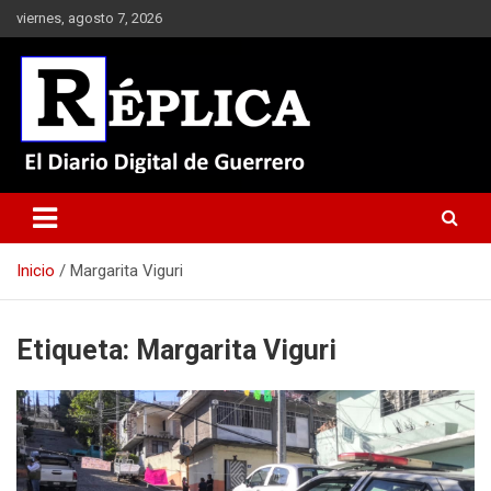
Saltar
viernes, agosto 7, 2026
al
contenido
El Diario Digital de Guerrero
Réplica
Inicio
Margarita Viguri
Etiqueta:
Margarita Viguri