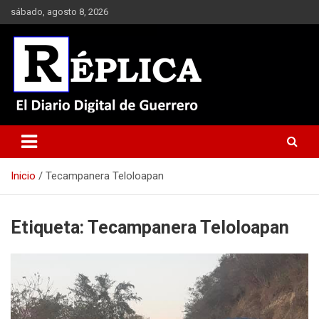
Saltar
sábado, agosto 8, 2026
al
contenido
El Diario Digital de Guerrero
Réplica
Inicio
Tecampanera Teloloapan
Etiqueta:
Tecampanera Teloloapan