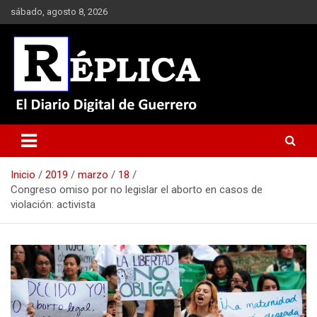
Saltar
sábado, agosto 8, 2026
al
contenido
El Diario Digital de Guerrero
Réplica
Inicio
2019
marzo
18
Congreso omiso por no legislar el aborto en casos de
violación: activista