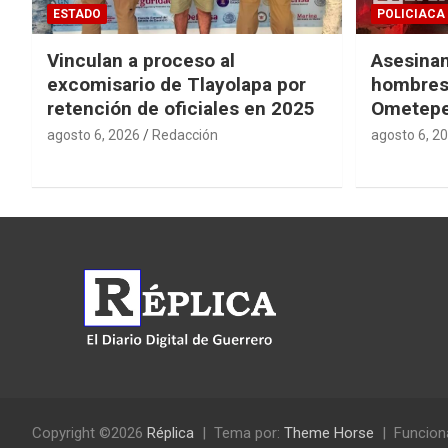
ESTADO
POLICIACA
Vinculan a proceso al
Asesinan
excomisario de Tlayolapa por
hombres 
retención de oficiales en 2025
Ometep
agosto 6, 2026
Redacción
agosto 6, 2
Copyright ©2026
Réplica
Tema por:
Theme Horse
Funcion