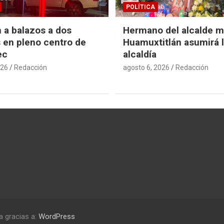
POLÍTICA
 a balazos a dos
Hermano del alcalde m
en pleno centro de
Huamuxtitlán asumirá 
ec
alcaldía
026
Redacción
agosto 6, 2026
Redacción
a gracias a:
WordPress