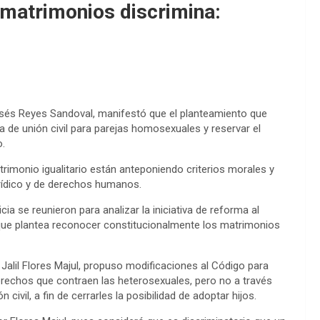
 matrimonios discrimina:
isés Reyes Sandoval, manifestó que el planteamiento que
ra de unión civil para parejas homosexuales y reservar el
o.
imonio igualitario están anteponiendo criterios morales y
urídico y de derechos humanos.
ia se reunieron para analizar la iniciativa de reforma al
 que plantea reconocer constitucionalmente los matrimonios
 Jalil Flores Majul, propuso modificaciones al Código para
erechos que contraen las heterosexuales, pero no a través
ivil, a fin de cerrarles la posibilidad de adoptar hijos.