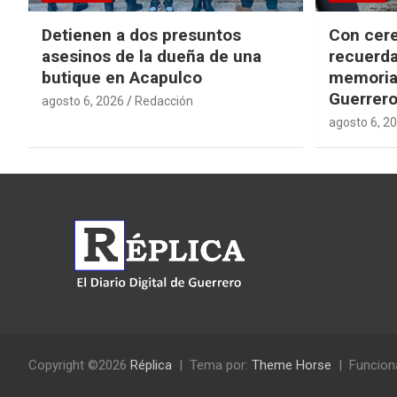
Detienen a dos presuntos
Con cere
asesinos de la dueña de una
recuerda
butique en Acapulco
memorial
Guerrer
agosto 6, 2026
Redacción
agosto 6, 2
Copyright ©2026
Réplica
Tema por:
Theme Horse
Funcion