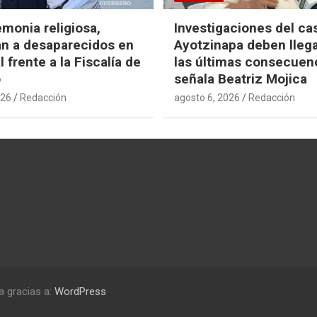
monia religiosa,
Investigaciones del ca
n a desaparecidos en
Ayotzinapa deben llega
 frente a la Fiscalía de
las últimas consecuen
o
señala Beatriz Mojica
026
Redacción
agosto 6, 2026
Redacción
a gracias a:
WordPress