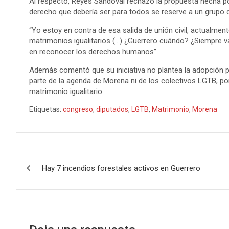
Al respecto, Reyes Sandoval rechazó la propuesta hecha po
derecho que debería ser para todos se reserve a un grupo d
“Yo estoy en contra de esa salida de unión civil, actualme
matrimonios igualitarios (…) ¿Guerrero cuándo? ¿Siempre 
en reconocer los derechos humanos”.
Además comentó que su iniciativa no plantea la adopción p
parte de la agenda de Morena ni de los colectivos LGTB, po
matrimonio igualitario.
Etiquetas:
congreso
,
diputados
,
LGTB
,
Matrimonio
,
Morena
Navegación
Hay 7 incendios forestales activos en Guerrero
de
entradas