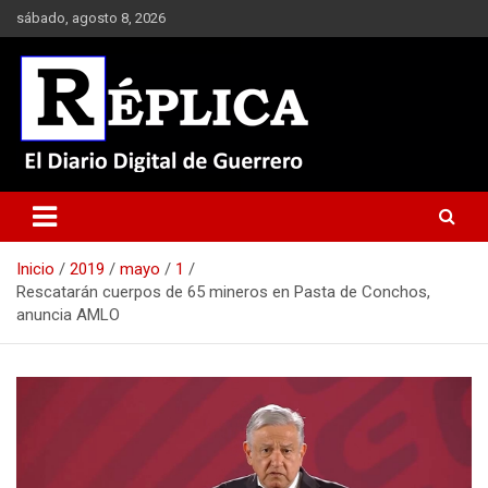
Saltar
sábado, agosto 8, 2026
al
contenido
El Diario Digital de Guerrero
Réplica
Inicio
2019
mayo
1
Rescatarán cuerpos de 65 mineros en Pasta de Conchos,
anuncia AMLO