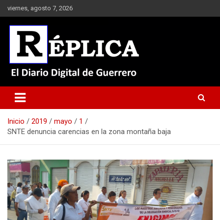
Saltar
viernes, agosto 7, 2026
al
contenido
El Diario Digital de Guerrero
Réplica
Inicio
2019
mayo
1
SNTE denuncia carencias en la zona montaña baja