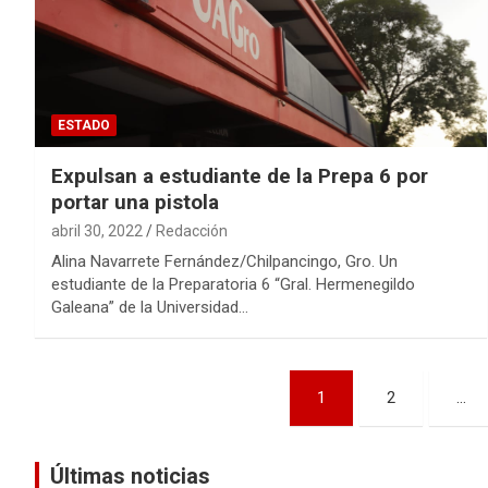
ESTADO
Expulsan a estudiante de la Prepa 6 por
portar una pistola
abril 30, 2022
Redacción
Alina Navarrete Fernández/Chilpancingo, Gro. Un
estudiante de la Preparatoria 6 “Gral. Hermenegildo
Galeana” de la Universidad…
Navegación
1
2
…
de
entradas
Últimas noticias