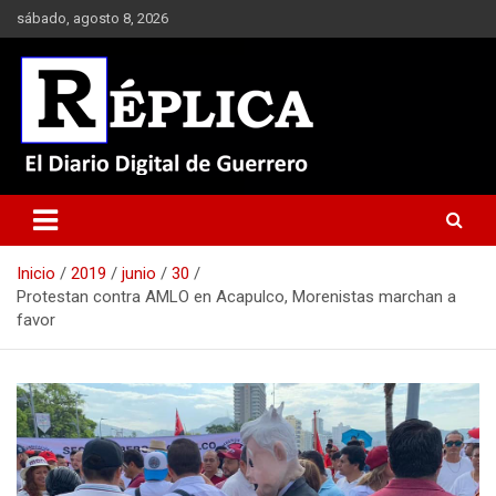
Saltar
sábado, agosto 8, 2026
al
contenido
El Diario Digital de Guerrero
Réplica
Inicio
2019
junio
30
Protestan contra AMLO en Acapulco, Morenistas marchan a
favor