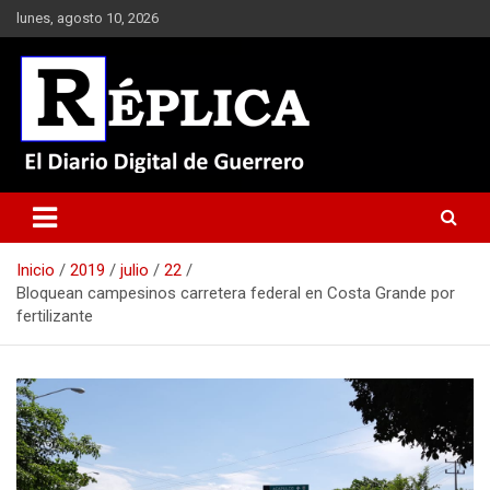
Saltar
lunes, agosto 10, 2026
al
contenido
El Diario Digital de Guerrero
Réplica
Inicio
2019
julio
22
Bloquean campesinos carretera federal en Costa Grande por
fertilizante