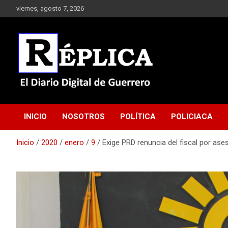
Saltar
viernes, agosto 7, 2026
al
contenido
El Diario Digital de Guerrero
Réplica
INICIO
NOSOTROS
POLÍTICA
POLICIACA
Inicio
2020
enero
9
Exige PRD renuncia del fiscal por as