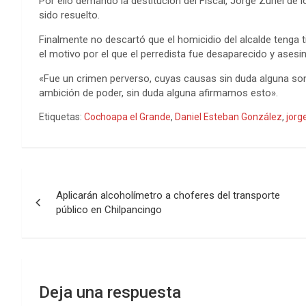
Por ello demandó la destitución del Fiscal, Jorge Zuriel d
sido resuelto.
Finalmente no descartó que el homicidio del alcalde tenga ti
el motivo por el que el perredista fue desaparecido y asesi
«Fue un crimen perverso, cuyas causas sin duda alguna son la 
ambición de poder, sin duda alguna afirmamos esto».
Etiquetas:
Cochoapa el Grande
,
Daniel Esteban González
,
jorg
Navegación
Aplicarán alcoholímetro a choferes del transporte
de
público en Chilpancingo
entradas
Deja una respuesta