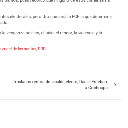
e los Santos, pues recordó que ninguno de esos crímenes ha
ntes electorales, pero dijo que será la FGE la que determine
nado.
venganza política, el odio, el rencor, la violencia y la
e zuriel de los santos
,
PRD
Trasladan restos de alcalde electo, Daniel Esteban,
a Cochoapa