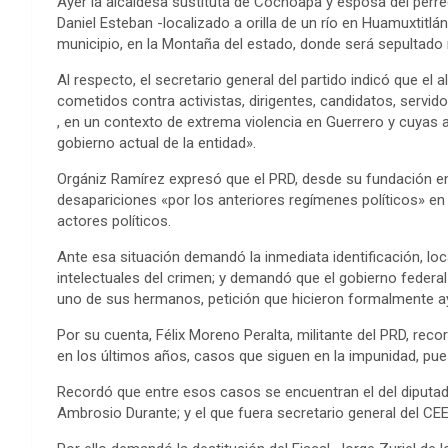
Ayer la alcaldesa sustituta de Cochoapa y esposa del perred
Daniel Esteban -localizado a orilla de un río en Huamuxtit
municipio, en la Montaña del estado, donde será sepultad
Al respecto, el secretario general del partido indicó que el 
cometidos contra activistas, dirigentes, candidatos, servid
, en un contexto de extrema violencia en Guerrero y cuyas ac
gobierno actual de la entidad».
Orgániz Ramírez expresó que el PRD, desde su fundación en
desapariciones «por los anteriores regímenes políticos» e
actores políticos.
Ante esa situación demandó la inmediata identificación, lo
intelectuales del crimen; y demandó que el gobierno federa
uno de sus hermanos, petición que hicieron formalmente ayer
Por su cuenta, Félix Moreno Peralta, militante del PRD, rec
en los últimos años, casos que siguen en la impunidad, pu
Recordó que entre esos casos se encuentran el del diputad
Ambrosio Durante; y el que fuera secretario general del CE