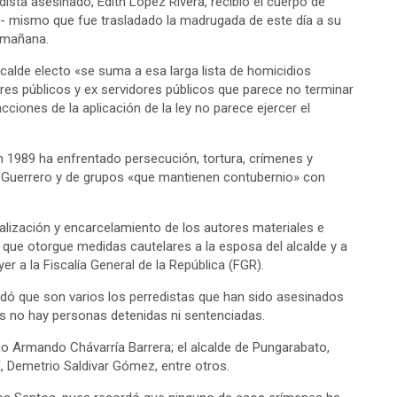
ista asesinado, Edith López Rivera, recibió el cuerpo de
lán- mismo que fue trasladado la madrugada de este día a su
o mañana.
alcalde electo «se suma a esa larga lista de homicidios
ores públicos y ex servidores públicos que parece no terminar
ciones de la aplicación de la ley no parece ejercer el
 1989 ha enfrentado persecución, tortura, crímenes y
n Guerrero y de grupos «que mantienen contubernio» con
calización y encarcelamiento de los autores materiales e
l que otorgue medidas cautelares a la esposa del alcalde y a
 a la Fiscalía General de la República (FGR).
ordó que son varios los perredistas que han sido asesinados
es no hay personas detenidas ni sentenciadas.
o Armando Chávarría Barrera; el alcalde de Pungarabato,
E, Demetrio Saldivar Gómez, entre otros.