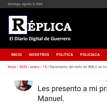
Saltar
domingo, agosto 9, 2026
al
contenido
El Diario Digital de Guerrero
Réplica
INICIO
NOSOTROS
POLÍTICA
POLICIACA
Inicio
2020
enero
14
Nacimiento del nieto de AMLO en H