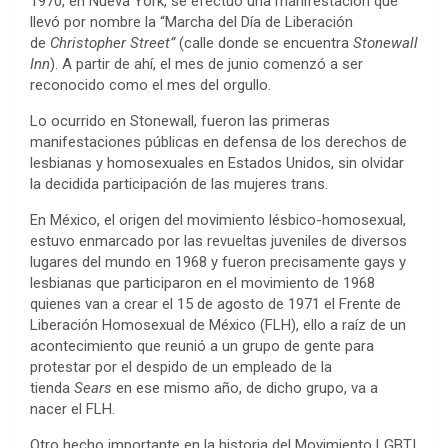
1970, en Nueva York, se efectuó una manifestación que
llevó por nombre la “Marcha del Día de Liberación
de
Christopher Street”
(calle donde se encuentra
Stonewall
Inn
). A partir de ahí, el mes de junio comenzó a ser
reconocido como el mes del orgullo.
Lo ocurrido en Stonewall, fueron las primeras
manifestaciones públicas en defensa de los derechos de
lesbianas y homosexuales en Estados Unidos, sin olvidar
la decidida participación de las mujeres trans.
En México, el origen del movimiento lésbico-homosexual,
estuvo enmarcado por las revueltas juveniles de diversos
lugares del mundo en 1968 y fueron precisamente gays y
lesbianas que participaron en el movimiento de 1968
quienes van a crear el 15 de agosto de 1971 el Frente de
Liberación Homosexual de México (FLH), ello a raíz de un
acontecimiento que reunió a un grupo de gente para
protestar por el despido de un empleado de la
tienda
Sears
en ese mismo año, de dicho grupo, va a
nacer el FLH.
Otro hecho importante en la historia del Movimiento LGBTI