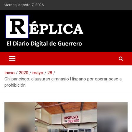
Saltar
viernes, agosto 7, 2026
al
contenido
El Diario Digital de Guerrero
Réplica
Inicio
2020
mayo
28
Chilpancingo: clausuran gimnasio Hispano por operar pese a
prohibición