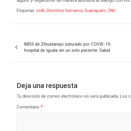
alguno y negándose de manera absoluta al diálogo con los
Etiquetas:
cndh
,
Derechos humanos
,
Guanajuato
,
ONU
Navegación
IMSS de Zihuatanejo saturado por COVID-19;
de
hospital de Iguala sin un solo paciente: Salud
entradas
Deja una respuesta
Tu dirección de correo electrónico no será publicada.
Los c
Comentario
*