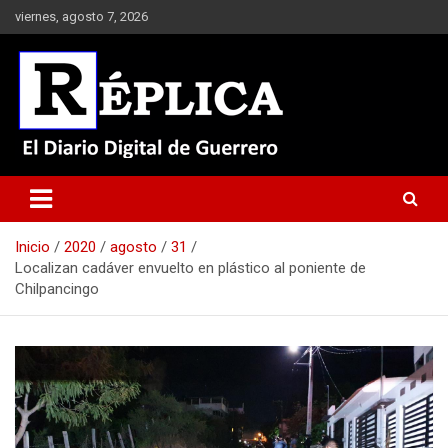
Saltar
viernes, agosto 7, 2026
al
contenido
El Diario Digital de Guerrero
Réplica
Inicio
2020
agosto
31
Localizan cadáver envuelto en plástico al poniente de
Chilpancingo