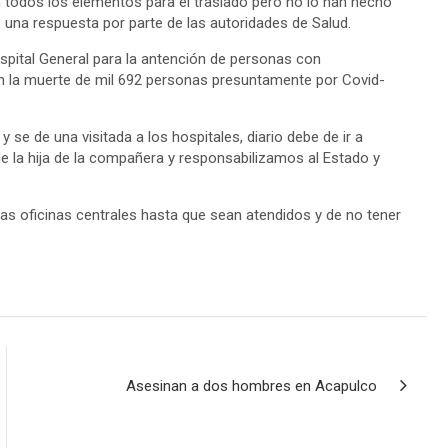
n todos los elementos para el traslado pero no lo han hecho
 una respuesta por parte de las autoridades de Salud.
pital General para la antención de personas con
en la muerte de mil 692 personas presuntamente por Covid-
se de una visitada a los hospitales, diario debe de ir a
 de la hija de la compañera y responsabilizamos al Estado y
as oficinas centrales hasta que sean atendidos y de no tener
Asesinan a dos hombres en Acapulco