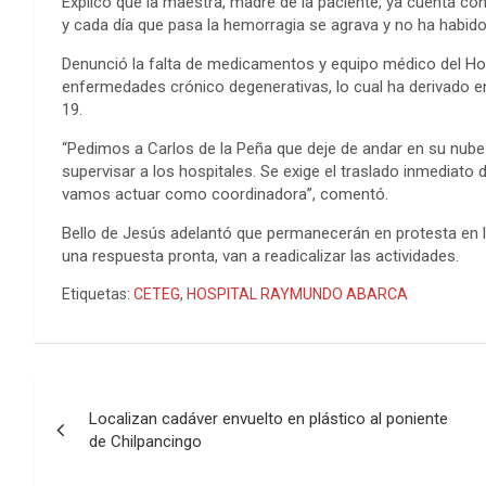
Explicó que la maestra, madre de la paciente, ya cuenta co
y cada día que pasa la hemorragia se agrava y no ha habido
Denunció la falta de medicamentos y equipo médico del Hos
enfermedades crónico degenerativas, lo cual ha derivado 
19.
“Pedimos a Carlos de la Peña que deje de andar en su nube y 
supervisar a los hospitales. Se exige el traslado inmediato
vamos actuar como coordinadora”, comentó.
Bello de Jesús adelantó que permanecerán en protesta en l
una respuesta pronta, van a readicalizar las actividades.
Etiquetas:
CETEG
,
HOSPITAL RAYMUNDO ABARCA
Navegación
Localizan cadáver envuelto en plástico al poniente
de
de Chilpancingo
entradas