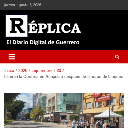
Saltar
jueves, agosto 6, 2026
al
contenido
El Diario Digital de Guerrero
Réplica
Inicio
2020
septiembre
30
Liberan la Costera en Acapulco después de 5 horas de bloqueo