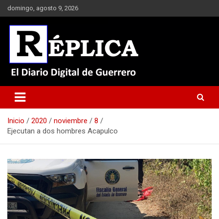
Saltar
domingo, agosto 9, 2026
al
contenido
El Diario Digital de Guerrero
Réplica
Inicio
2020
noviembre
8
Ejecutan a dos hombres Acapulco