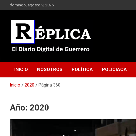
Saltar
domingo, agosto 9, 2026
al
contenido
El Diario Digital de Guerrero
Réplica
INICIO
NOSOTROS
POLÍTICA
POLICIACA
Inicio
2020
Página 360
Año:
2020