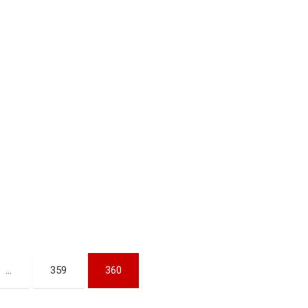
…
359
360