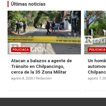
entradas
Últimas noticias
POLICIACA
POLICIACA
Atacan a balazos a agente de
Un homb
Tránsito en Chilpancingo,
automovi
cerca de la 35 Zona Militar
Chilpanc
agosto 8, 2026
Redacción
agosto 7, 2