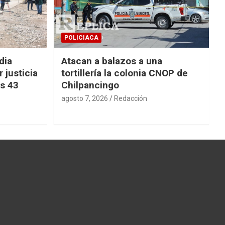
POLICIACA
dia
Atacan a balazos a una
 justicia
tortillería la colonia CNOP de
os 43
Chilpancingo
agosto 7, 2026
Redacción