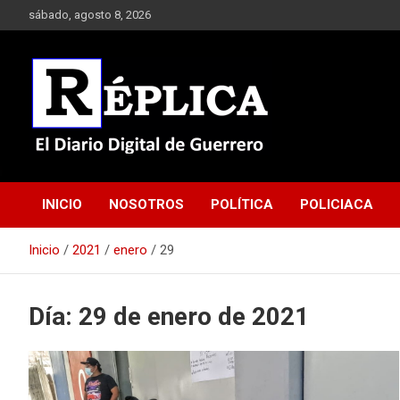
Saltar
sábado, agosto 8, 2026
al
contenido
El Diario Digital de Guerrero
Réplica
INICIO
NOSOTROS
POLÍTICA
POLICIACA
Inicio
2021
enero
29
Día:
29 de enero de 2021