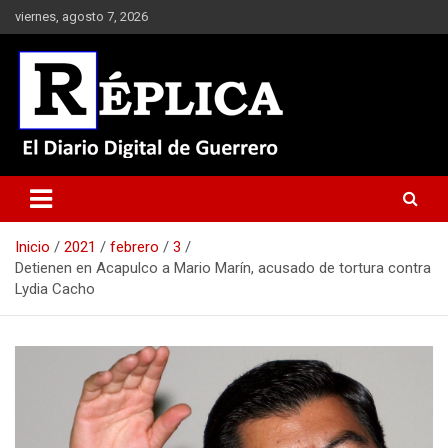
Saltar
viernes, agosto 7, 2026
al
contenido
El Diario Digital de Guerrero
Réplica
Inicio
2021
febrero
3
Detienen en Acapulco a Mario Marín, acusado de tortura contra
Lydia Cacho