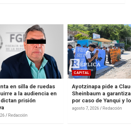
CAPITAL
nta en silla de ruedas
Ayotzinapa pide a Clau
uirre a la audiencia en
Sheinbaum a garantizar
 dictan prisión
por caso de Yanqui y l
va
agosto 7, 2026
Redacción
026
Redacción