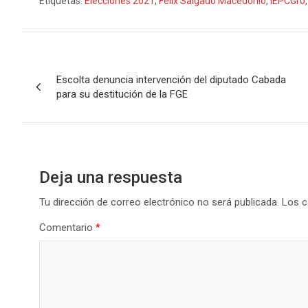
Etiquetas:
Elecciones 2021
,
Félix Salgado Macedonio
,
IEPCGro
Navegación
Escolta denuncia intervención del diputado Cabada
de
para su destitución de la FGE
entradas
Deja una respuesta
Tu dirección de correo electrónico no será publicada.
Los c
Comentario
*