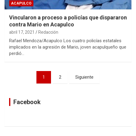
ACAPULCO
Vincularon a proceso a policías que dispararon
contra Mario en Acapulco
abril 17, 2021
Redacción
Rafael Mendoza/Acapulco Los cuatro policías estatales
implicados en la agresión de Mario, joven acapulqueño que
perdió…
Navegación
1
2
Siguiente
de
entradas
Facebook