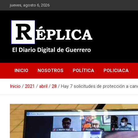
Saltar
jueves, agosto 6, 2026
al
contenido
El Diario Digital de Guerrero
Réplica
INICIO
NOSOTROS
POLÍTICA
POLICIACA
Inicio
2021
abril
28
Hay 7 solicitudes de protección a cand