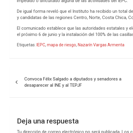
impedido o dificultado alguna de las actividades del IEPC.
De igual forma reveló que el Instituto ha recibido un total 
y candidatas de las regiones Centro, Norte, Costa Chica, Co
El comunicado establece que las autoridades estatales y ele
el próximo 6 de junio y la instalación del 100% de las casilla
Etiquetas:
IEPC
,
mapa de riesgo
,
Nazarín Vargas Armenta
Navegación
Convoca Félix Salgado a diputados y senadores a
de
desaparecer al INE y al TEPJF
entradas
Deja una respuesta
Tu dirección de correo electrónico no será publicada.
Los c