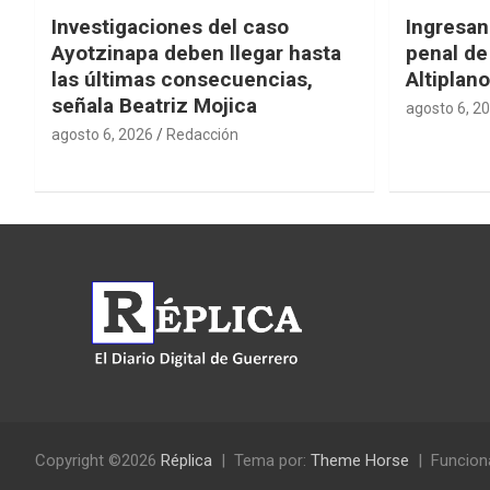
Investigaciones del caso
Ingresan
Ayotzinapa deben llegar hasta
penal de
las últimas consecuencias,
Altiplano
señala Beatriz Mojica
agosto 6, 2
agosto 6, 2026
Redacción
Copyright ©2026
Réplica
Tema por:
Theme Horse
Funcion