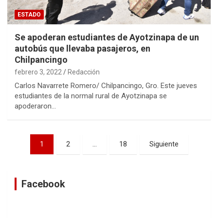
ESTADO
Se apoderan estudiantes de Ayotzinapa de un
autobús que llevaba pasajeros, en
Chilpancingo
febrero 3, 2022
Redacción
Carlos Navarrete Romero/ Chilpancingo, Gro. Este jueves
estudiantes de la normal rural de Ayotzinapa se
apoderaron…
Navegación
1
2
…
18
Siguiente
de
entradas
Facebook