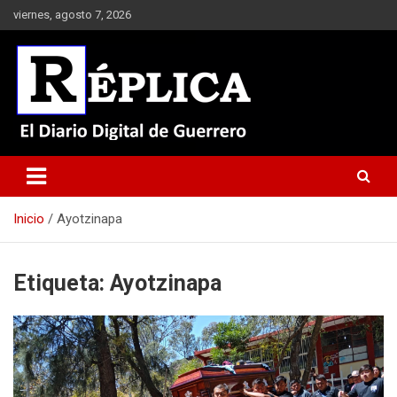
Saltar
viernes, agosto 7, 2026
al
contenido
El Diario Digital de Guerrero
Réplica
Inicio
Ayotzinapa
Etiqueta:
Ayotzinapa