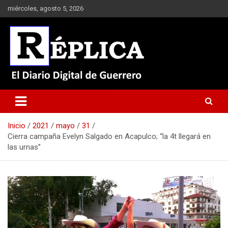
Saltar
miércoles, agosto 5, 2026
al
contenido
El Diario Digital de Guerrero
Réplica
Inicio
2021
mayo
31
Cierra campaña Evelyn Salgado en Acapulco; “la 4t llegará en
las urnas”