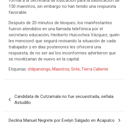
formal a la Secretaría de Educación para la basificación de
150 maestros, sin embargo no han tenido una respuesta
favorable.
Después de 20 minutos de bloqueo, los manifestantes
fueron atendidos en una llamada telefónica por el
secretario educación, Heriberto Huicochea Vázquez, quién
les mencionó que seguirá revisando la situación de cada
trabajador y en días posteriores les ofrecerá una
respuesta, de no ser así los inconformes advirtieron que
se movilizarían de nuevo en la capital.
Etiquetas:
chilpancingo
,
Maestros
,
Snte
,
Tierra Caliente
Navegación
Candidata de Cutzamala no fue secuestrada, señala
de
Astudillo
entradas
Declina Manuel Negrete por Evelyn Salgado en Acapulco