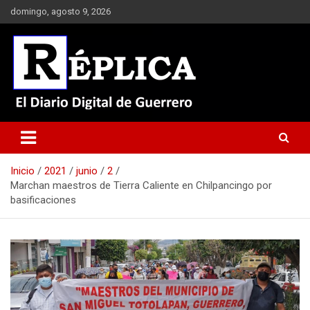
Saltar
domingo, agosto 9, 2026
al
contenido
El Diario Digital de Guerrero
Réplica
Inicio
2021
junio
2
Marchan maestros de Tierra Caliente en Chilpancingo por
basificaciones