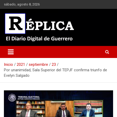
Saltar
sábado, agosto 8, 2026
al
contenido
El Diario Digital de Guerrero
Réplica
Inicio
2021
septiembre
23
Por unanimidad, Sala Superior del TEPJF confirma triunfo de
Evelyn Salgado