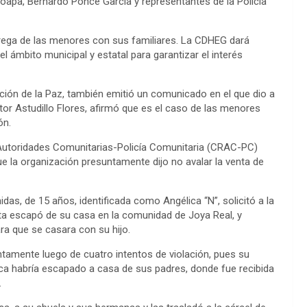
oapa, Bernardo Ponce García y representantes de la Policía
trega de las menores con sus familiares. La CDHEG dará
l ámbito municipal y estatal para garantizar el interés
ción de la Paz, también emitió un comunicado en el que dio a
or Astudillo Flores, afirmó que es el caso de las menores
ión.
 Autoridades Comunitarias-Policía Comunitaria (CRAC-PC)
que la organización presuntamente dijo no avalar la venta de
das, de 15 años, identificada como Angélica “N”, solicitó a la
ésta escapó de su casa en la comunidad de Joya Real, y
ra que se casara con su hijo.
tamente luego de cuatro intentos de violación, pues su
ca habría escapado a casa de sus padres, donde fue recibida
.