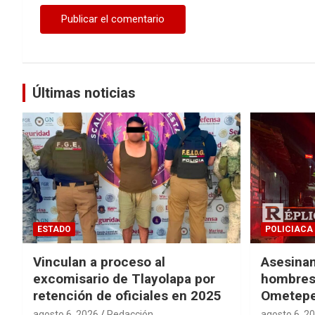
Últimas noticias
ESTADO
POLICIACA
Vinculan a proceso al
Asesinan
excomisario de Tlayolapa por
hombres 
retención de oficiales en 2025
Ometep
agosto 6, 2026
Redacción
agosto 6, 2