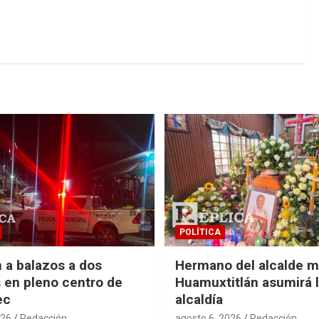
POLÍTICA
 a balazos a dos
Hermano del alcalde m
en pleno centro de
Huamuxtitlán asumirá 
ec
alcaldía
026
Redacción
agosto 6, 2026
Redacción