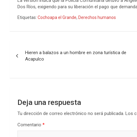
La versión indica que la Policía Comunitaria detuvo a Angéli
Dos Ríos, exigiendo para su liberación el pago que demandab
Etiquetas:
Cochoapa el Grande
,
Derechos humanos
Navegación
Hieren a balazos a un hombre en zona turística de
de
Acapulco
entradas
Deja una respuesta
Tu dirección de correo electrónico no será publicada.
Los c
Comentario
*