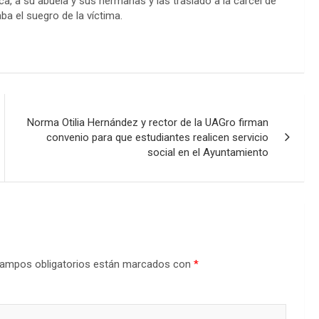
ca, a su abuela y sus hermanas y las trasladó a la cárcel de
a el suegro de la víctima.
Norma Otilia Hernández y rector de la UAGro firman
convenio para que estudiantes realicen servicio
social en el Ayuntamiento
ampos obligatorios están marcados con
*