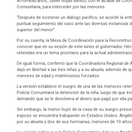
Afromexicanos, Javier Rojas Benito; con el alcalde de Coch
Comunitaria, para interceder por las menores.
“Después de sostener un diálogo pacífico, se acordó la en
puntual seguimiento del caso ante las diversas instancias de
superior del menor”.
Por su cuenta, la Mesa de Coordinación para la Reconstruc
conocer que en su sesión de este lunes el gobernador, Héct
retenidas era un tema prioritario para la actual administrac
De igual forma, confirmó que la Coordinadora Regional de
dejó en libertad a las tres niñas y a su abuela, además de 
menores de edad y matrimonios forzados.
La versión establece el suegro de una de las menores reteni
Policía Comunitaria la detención de la niña, luego de que 
demandó que se le devolviera el dinero que pagó por ella pa
Sin embargo, la menor huyó de la casa de su suegro presun
esposo se encuentra trabajando en Estados Unidos. Angéli
por su abuela y dos de sus hermanas, menores de 10 años