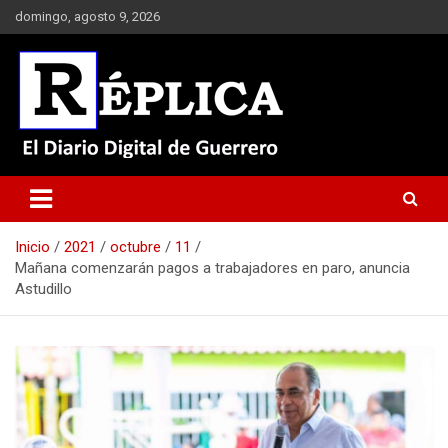
Saltar
domingo, agosto 9, 2026
al
contenido
El Diario Digital de Guerrero
Réplica
Inicio
2021
octubre
11
Mañana comenzarán pagos a trabajadores en paro, anuncia
Astudillo