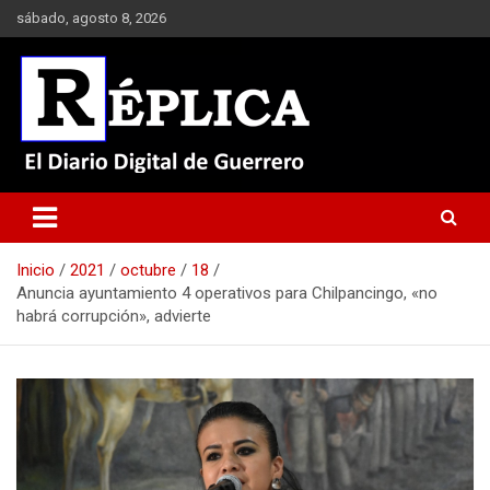
Saltar
sábado, agosto 8, 2026
al
contenido
El Diario Digital de Guerrero
Réplica
Inicio
2021
octubre
18
Anuncia ayuntamiento 4 operativos para Chilpancingo, «no
habrá corrupción», advierte