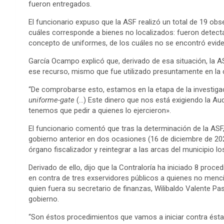
fueron entregados.
El funcionario expuso que la ASF realizó un total de 19 ob
cuáles corresponde a bienes no localizados: fueron detec
concepto de uniformes, de los cuáles no se encontró evid
García Ocampo explicó que, derivado de esa situación, la A
ese recurso, mismo que fue utilizado presuntamente en la
“De comprobarse esto, estamos en la etapa de la investigaci
uniforme-gate
(…) Este dinero que nos está exigiendo la Aud
tenemos que pedir a quienes lo ejercieron».
El funcionario comentó que tras la determinación de la ASF, 
gobierno anterior en dos ocasiones (16 de diciembre de 20
órgano fiscalizador y reintegrar a las arcas del municipio l
Derivado de ello, dijo que la Contraloría ha iniciado 8 proce
en contra de tres exservidores públicos a quienes no menci
quien fuera su secretario de finanzas, Wilibaldo Valente P
gobierno.
“Son éstos procedimientos que vamos a iniciar contra ésta