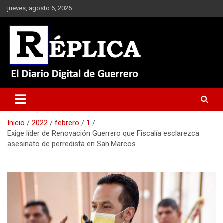
Saltar
jueves, agosto 6, 2026
al
contenido
El Diario Digital de Guerrero
Réplica
Inicio
2022
febrero
1
Exige líder de Renovación Guerrero que Fiscalía esclarezca
asesinato de perredista en San Marcos