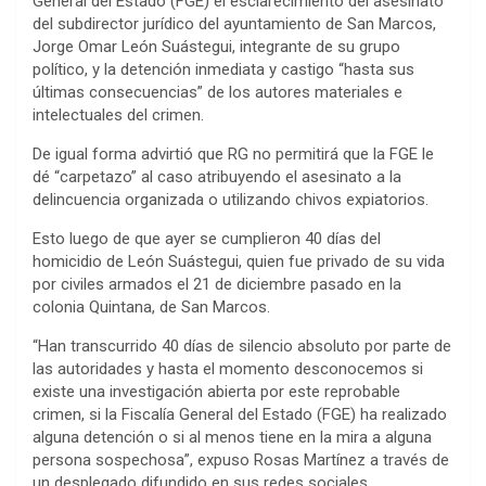
General del Estado (FGE) el esclarecimiento del asesinato
del subdirector jurídico del ayuntamiento de San Marcos,
Jorge Omar León Suástegui, integrante de su grupo
político, y la detención inmediata y castigo “hasta sus
últimas consecuencias” de los autores materiales e
intelectuales del crimen.
De igual forma advirtió que RG no permitirá que la FGE le
dé “carpetazo” al caso atribuyendo el asesinato a la
delincuencia organizada o utilizando chivos expiatorios.
Esto luego de que ayer se cumplieron 40 días del
homicidio de León Suástegui, quien fue privado de su vida
por civiles armados el 21 de diciembre pasado en la
colonia Quintana, de San Marcos.
“Han transcurrido 40 días de silencio absoluto por parte de
las autoridades y hasta el momento desconocemos si
existe una investigación abierta por este reprobable
crimen, si la Fiscalía General del Estado (FGE) ha realizado
alguna detención o si al menos tiene en la mira a alguna
persona sospechosa”, expuso Rosas Martínez a través de
un desplegado difundido en sus redes sociales.