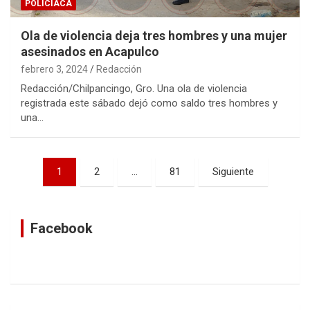
POLICIACA
Ola de violencia deja tres hombres y una mujer
asesinados en Acapulco
febrero 3, 2024
Redacción
Redacción/Chilpancingo, Gro. Una ola de violencia
registrada este sábado dejó como saldo tres hombres y
una…
Navegación
1
2
…
81
Siguiente
de
entradas
Facebook