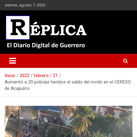
Saltar
viernes, agosto 7, 2026
al
contenido
El Diario Digital de Guerrero
Réplica
Inicio
2022
febrero
21
Aumentó a 20 policías heridos el saldo del motín en el CERESO
de Acapulco