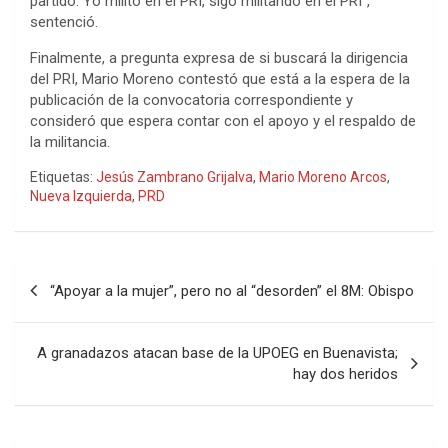
partido. Yo milito en el PRI, sigo militando en el PRI”,
sentenció.
Finalmente, a pregunta expresa de si buscará la dirigencia
del PRI, Mario Moreno contestó que está a la espera de la
publicación de la convocatoria correspondiente y
consideró que espera contar con el apoyo y el respaldo de
la militancia.
Etiquetas:
Jesús Zambrano Grijalva
,
Mario Moreno Arcos
,
Nueva Izquierda
,
PRD
Navegación
“Apoyar a la mujer”, pero no al “desorden” el 8M: Obispo
de
entradas
A granadazos atacan base de la UPOEG en Buenavista;
hay dos heridos