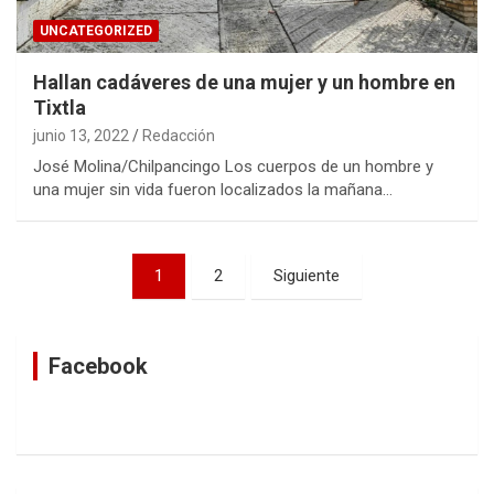
UNCATEGORIZED
Hallan cadáveres de una mujer y un hombre en
Tixtla
junio 13, 2022
Redacción
José Molina/Chilpancingo Los cuerpos de un hombre y
una mujer sin vida fueron localizados la mañana…
Navegación
1
2
Siguiente
de
entradas
Facebook