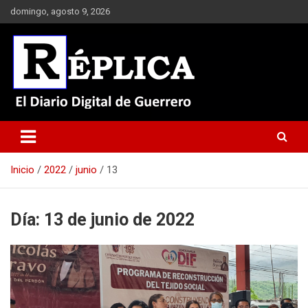
Saltar
domingo, agosto 9, 2026
al
contenido
El Diario Digital de Guerrero
Réplica
Inicio
2022
junio
13
Día:
13 de junio de 2022