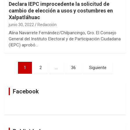
Declara IEPC improcedente la solicitud de
cambio de elección a usos y costumbres en
Xalpatláhuac
junio 30, 2022
Redacción
Alina Navarrete Fernández/Chilpancingo, Gro. El Consejo
General del Instituto Electoral y de Participación Ciudadana
(IEPC) aprobó…
Navegación
1
2
…
36
Siguiente
de
entradas
Facebook