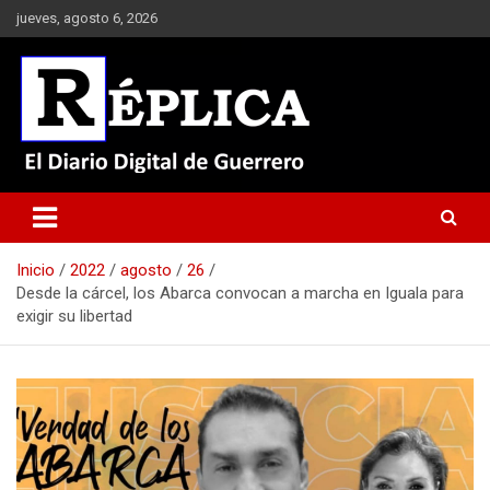
Saltar
jueves, agosto 6, 2026
al
contenido
El Diario Digital de Guerrero
Réplica
Inicio
2022
agosto
26
Desde la cárcel, los Abarca convocan a marcha en Iguala para
exigir su libertad