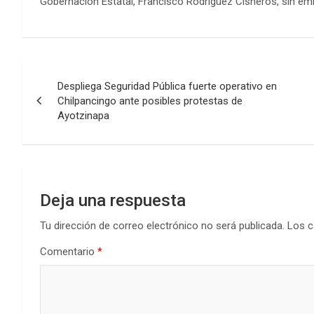
Gobernación Estatal, Francisco Rodríguez Cisneros, sin emb
Navegación
Despliega Seguridad Pública fuerte operativo en
de
Chilpancingo ante posibles protestas de
Ayotzinapa
entradas
Deja una respuesta
Tu dirección de correo electrónico no será publicada.
Los c
Comentario
*