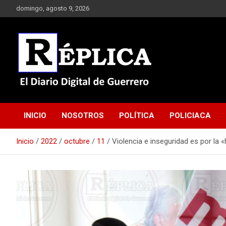
Saltar
domingo, agosto 9, 2026
al
contenido
El Diario Digital de Guerrero
Réplica
INICIO
NOSOTROS
POLÍTICA
POLICIACA
Inicio
2022
octubre
11
Violencia e inseguridad es por la 