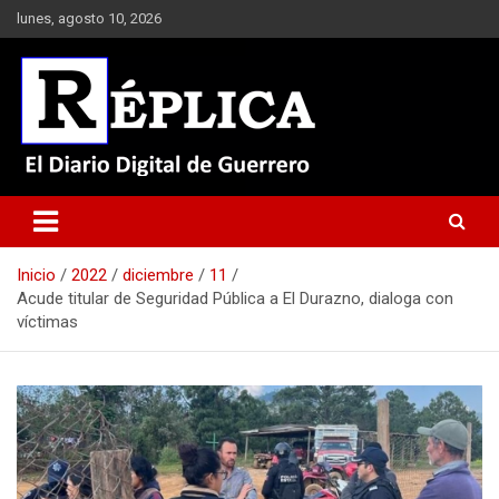
Saltar
lunes, agosto 10, 2026
al
contenido
El Diario Digital de Guerrero
Réplica
Inicio
2022
diciembre
11
Acude titular de Seguridad Pública a El Durazno, dialoga con
víctimas