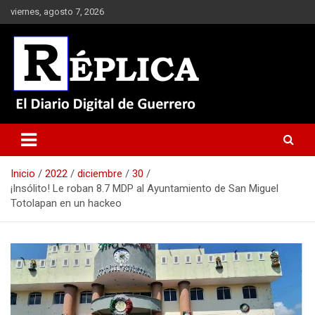
Saltar
viernes, agosto 7, 2026
al
contenido
El Diario Digital de Guerrero
Réplica
Inicio
2022
diciembre
30
¡Insólito! Le roban 8.7 MDP al Ayuntamiento de San Miguel
Totolapan en un hackeo