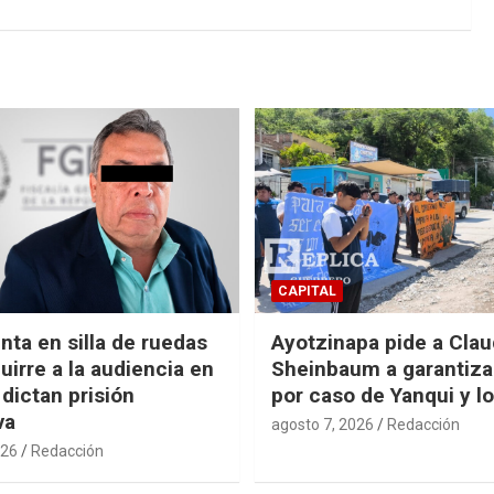
CAPITAL
nta en silla de ruedas
Ayotzinapa pide a Clau
uirre a la audiencia en
Sheinbaum a garantizar
 dictan prisión
por caso de Yanqui y l
va
agosto 7, 2026
Redacción
026
Redacción