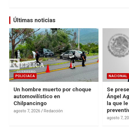
Últimas noticias
POLICIACA
NACIONAL
Un hombre muerto por choque
Se prese
automovilístico en
Ángel Ag
Chilpancingo
la que le
preventi
agosto 7, 2026
Redacción
agosto 7, 2