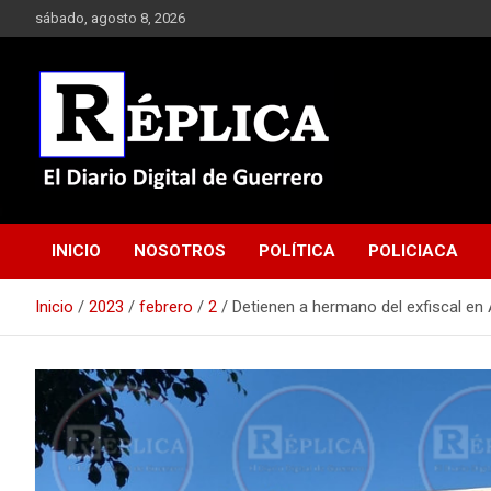
Saltar
sábado, agosto 8, 2026
al
contenido
El Diario Digital de Guerrero
Réplica
INICIO
NOSOTROS
POLÍTICA
POLICIACA
Inicio
2023
febrero
2
Detienen a hermano del exfiscal en