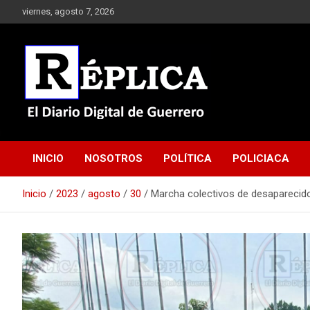
Saltar
viernes, agosto 7, 2026
al
contenido
El Diario Digital de Guerrero
Réplica
INICIO
NOSOTROS
POLÍTICA
POLICIACA
Inicio
2023
agosto
30
Marcha colectivos de desaparecido