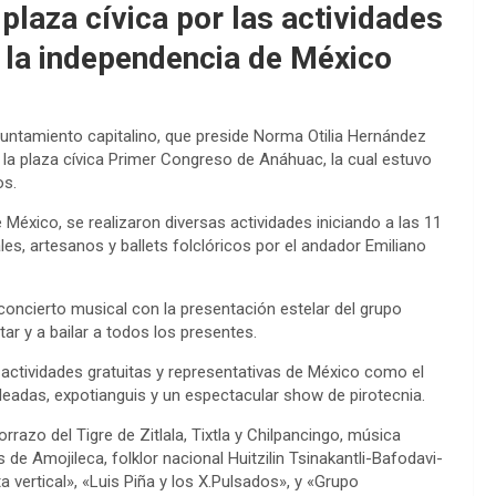
plaza cívica por las actividades
la independencia de México
ayuntamiento capitalino, que preside Norma Otilia Hernández
 la plaza cívica Primer Congreso de Anáhuac, la cual estuvo
os.
México, se realizaron diversas actividades iniciando a las 11
es, artesanos y ballets folclóricos por el andador Emiliano
concierto musical con la presentación estelar del grupo
tar y a bailar a todos los presentes.
 actividades gratuitas y representativas de México como el
caleadas, expotianguis y un espectacular show de pirotecnia.
razo del Tigre de Zitlala, Tixtla y Chilpancingo, música
 Amojileca, folklor nacional Huitzilin Tsinakantli-Bafodavi-
vertical», «Luis Piña y los X.Pulsados», y «Grupo