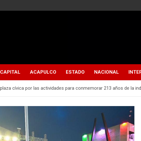
CAPITAL
ACAPULCO
ESTADO
NACIONAL
INTE
 plaza cívica por las actividades para conmemorar 213 años de la i