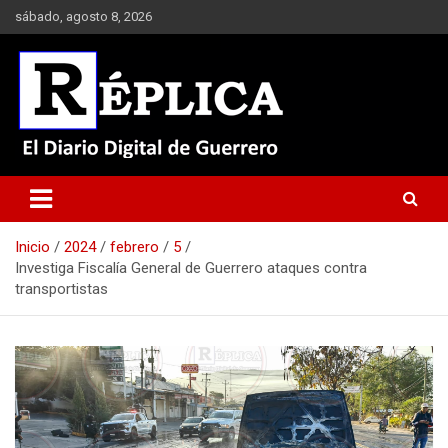
Saltar
sábado, agosto 8, 2026
al
contenido
El Diario Digital de Guerrero
Réplica
Inicio
2024
febrero
5
Investiga Fiscalía General de Guerrero ataques contra
transportistas