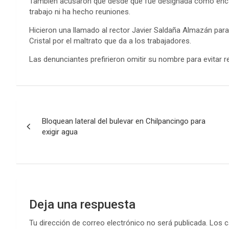
También acusaron que desde que fue designada como encarg
trabajo ni ha hecho reuniones.
Hicieron una llamado al rector Javier Saldaña Almazán para 
Cristal por el maltrato que da a los trabajadores.
Las denunciantes prefirieron omitir su nombre para evitar re
Navegación
Bloquean lateral del bulevar en Chilpancingo para
de
exigir agua
entradas
Deja una respuesta
Tu dirección de correo electrónico no será publicada.
Los c