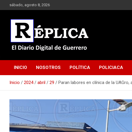
Saltar
sábado, agosto 8, 2026
al
contenido
El Diario Digital de Guerrero
Réplica
INICIO
NOSOTROS
POLÍTICA
POLICIACA
Inicio
2024
abril
29
Paran labores en clínica de la UAGro,